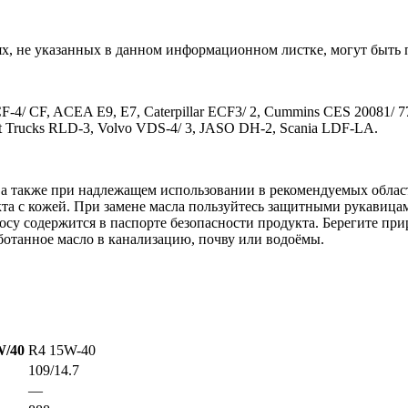
х, не указанных в данном информационном листке, могут быть
CF-4/ CF, ACEA E9, E7, Caterpillar ECF3/ 2, Cummins CES 20081/
 Trucks RLD-3, Volvo VDS-4/ 3, JASO DH-2, Scania LDF-LA.
а также при надлежащем использовании в рекомендуемых областя
кта с кожей. При замене масла пользуйтесь защитными рукавица
су содержится в паспорте безопасности продукта. Берегите при
отанное масло в канализацию, почву или водоёмы.
W/40
R4 15W-40
109/14.7
—