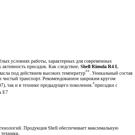
ёлых условиях работы, характерных для современных
х активность присадок. Как следствие,
Shell Rimula R4 L
**
масла под действием высоких температур
. Уникальный состав
ки чистый транспорт. Рекомендованное широким кругом
*
07), так и в технике предыдущего поколения.
присадки с
A E7
ехнологий. Продукция Shell обеспечивает максимальную
 техники.