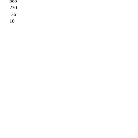
888
230
-36
10