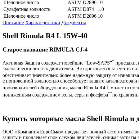
Щелочное число
ASTM D2896
10
Сульфатная зольность
ASTM D874
1.0
Щелочное число
ASTM D2896
10
Описание
Характеристики
Документы
Shell Rimula R4 L 15W-40
Старое название RIMULA CJ-4
*
Активная Защита содержат новейшие “Low-SAPS”
присадки, 
экологически чистых двигателей. Это достигается за счёт исп
обеспечивает значительно более надёжную защиту от изнашив
с пониженной зольностью способствует защите катализатора 
производителей оборудования, масло Rimula R4 L может использ
**
пониженным содержанием золы, серы и фосфора
по сравнени
Купить моторные масла Shell Rimula и 
ООО «Компания ЕвроСмаз» предлагает полный ассортимент мот
защиту и продлевает срок службы двигателей, снижая затраты