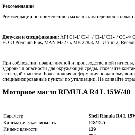
Рекомендации
Рекомендации по применению смазочных материалов в областя
Допуски и спецификации:
API CJ-4/ CI-4+/ CI-4/ CH-4/ CG-4/ 
EO-O Premium Plus, MAN M3275, MB 228.3, MTU тип 2, Renault
При соблюдении правил личной и производственной гигиены, 
здоровья и опасности для окружающей среды. Избегайте конта
его водой с мылом. Более полная информация по данному вопро
специализированные пункты по утилизации. Не сливайте отраб
Моторное масло RIMULA R4 L 15W/40
Параметр
Shell Rimula R4 L 15
Кинематическая вязкость
118/15.5
Индекс вязкости
139