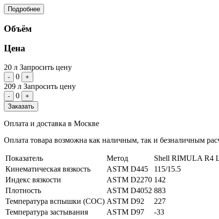
Подробнее
Объём
Цена
20 л
Запросить цену
0
-
+
209 л
Запросить цену
0
-
+
Заказать
Оплата и доставка в Москве
Оплата товара возможна как наличным, так и безналичным расч
Показатель
Метод
Shell RIMULA R4 
Кинематическая вязкость
ASTM D445
115/15.5
Индекс вязкости
ASTM D2270
142
Плотность
ASTM D4052
883
Температура вспышки (СОС)
ASTM D92
227
Температура застывания
ASTM D97
-33