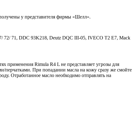
 получены у представителя фирмы «Шелл».
 77/ 72/ 71, DDC 93K218, Deutz DQC III-05, IVECO T2 E7, Mack
х применения Rimula R4 L не представляет угрозы для
ми/перчатками. При попадании масла на кожу сразу же смойте
роду. Отработанное масло необходимо отправлять на