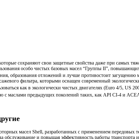
которые сохраняют свои защитные свойства даже при самых тяж
ользования особо чистых базовых масел “Группы II”, повышающи
ания, образования отложений и лучше противостоит загущению 
и сажевого фильтра, которыми оснащен современный экологичес
оваться как в экологически чистых двигателях (Еuro 4/5, US 20
ю с маслами предыдущих поколений таких, как API CI-4 и ACE
другие
орных масел Shell, разработанных с применением передовых т
 на обслуживание и повышая эффективность работы транспорта и