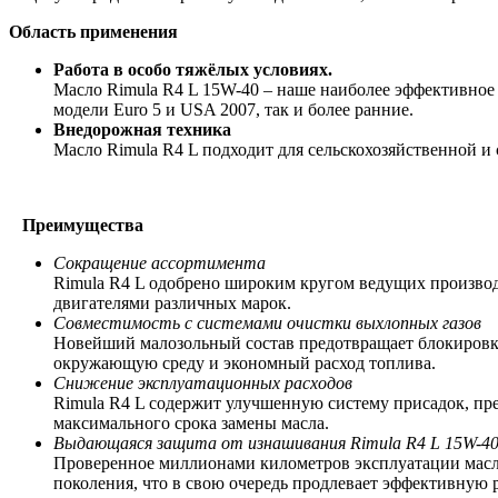
Область применения
Работа в особо тяжёлых условиях.
Масло Rimula R4 L 15W-40 – наше наиболее эффективное
модели Euro 5 и USA 2007, так и более ранние.
Внедорожная техника
Масло Rimula R4 L подходит для сельскохозяйственной и
Преимущества
Сокращение ассортимента
Rimula R4 L одобрено широким кругом ведущих производи
двигателями различных марок.
Совместимость с системами очистки выхлопных газов
Новейший малозольный состав предотвращает блокировку
окружающую среду и экономный расход топлива.
Снижение эксплуатационных расходов
Rimula R4 L содержит улучшенную систему присадок, пр
максимального срока замены масла.
Выдающаяся защита от изнашивания
Rimula
R
4
L
15
W
-4
Проверенное миллионами километров эксплуатации масло
поколения, что в свою очередь продлевает эффективную р