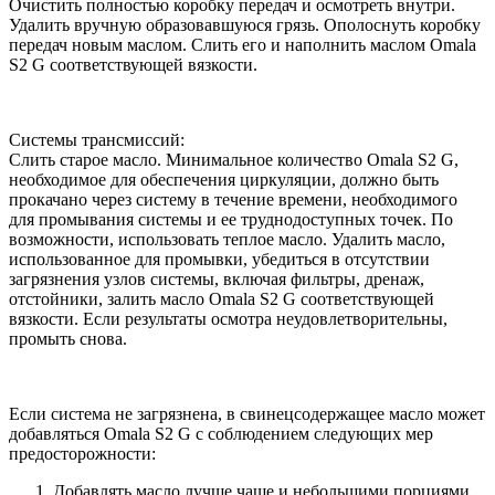
Очистить полностью коробку передач и осмотреть внутри.
Удалить вручную образовавшуюся грязь. Ополоснуть коробку
передач новым маслом. Слить его и наполнить маслом Omala
S2 G соответствующей вязкости.
Системы трансмиссий:
Слить старое масло. Минимальное количество Omala S2 G,
необходимое для обеспечения циркуляции, должно быть
прокачано через систему в течение времени, необходимого
для промывания системы и ее труднодоступных точек. По
возможности, использовать теплое масло. Удалить масло,
использованное для промывки, убедиться в отсутствии
загрязнения узлов системы, включая фильтры, дренаж,
отстойники, залить масло Omala S2 G соответствующей
вязкости. Если результаты осмотра неудовлетворительны,
промыть снова.
Если система не загрязнена, в свинецсодержащее масло может
добавляться Omala S2 G с соблюдением следующих мер
предосторожности:
Добавлять масло лучше чаще и небольшими порциями,