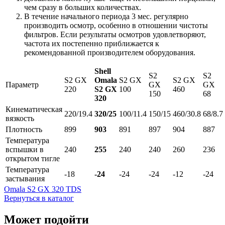
чем сразу в больших количествах.
В течение начального периода 3 мес. регулярно
производить осмотр, особенно в отношении чистоты
фильтров. Если результаты осмотров удовлетворяют,
частота их постепенно приближается к
рекомендованной производителем оборудования.
Shell
S2
S2
S2 GX
Omala
S2 GX
S2 GX
Параметр
GX
GX
220
S2 GX
100
460
150
68
320
Кинематическая
220/19.4
320/25
100/11.4
150/15
460/30.8
68/8.7
вязкость
Плотность
899
903
891
897
904
887
Температура
вспышки в
240
255
240
240
260
236
открытом тигле
Температура
-18
-24
-24
-24
-12
-24
застывания
Omala S2 GX 320 TDS
Вернуться в каталог
Может подойти